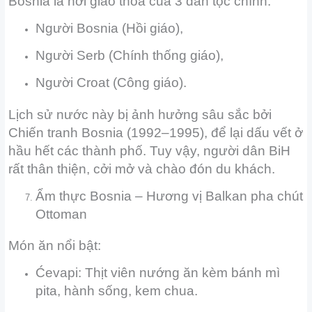
Bosnia là nơi giao thoa của 3 dân tộc chính:
Người Bosnia (Hồi giáo),
Người Serb (Chính thống giáo),
Người Croat (Công giáo).
Lịch sử nước này bị ảnh hưởng sâu sắc bởi
Chiến tranh Bosnia (1992–1995), để lại dấu vết ở
hầu hết các thành phố. Tuy vậy, người dân BiH
rất thân thiện, cởi mở và chào đón du khách.
Ẩm thực Bosnia – Hương vị Balkan pha chút
Ottoman
Món ăn nổi bật:
Ćevapi: Thịt viên nướng ăn kèm bánh mì
pita, hành sống, kem chua.