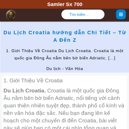
Nhảy
Samler Sx 700
tới
Tìm
kiếm:
nội
dung
Du Lịch Croatia hướng dẫn Chi Tiết – Từ
A Đến Z
1. Giới Thiệu Về Croatia Du Lịch Croatia. Croatia là một
quốc gia Đông Âu nằm bên bờ biển Adriatic, […]
Du lịch - Văn Hóa
1. Giới Thiệu Về Croatia
Du Lịch Croatia.
Croatia là một quốc gia Đông
Âu nằm bên bờ biển Adriatic, nổi tiếng với cảnh
quan thiên nhiên tuyệt đẹp, thành phố cổ kính và
nền văn hóa đặc sắc. Nếu bạn đang lên kế
hoạch cho một chuyến đi đến Croatia, bài viết
này sẽ giúp bạn có một cái nhìn tổng quan và