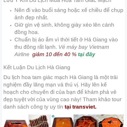
Lưu Ý Khi Du Lịch Mùa Hoa Tam Giác Mạch
Nên đi vào buổi sáng hoặc xế chiều để chụp
ảnh đẹp nhất.
Giữ gìn vệ sinh, không giày xéo lên cánh
đồng hoa.
Chuẩn bị áo ắm vì thời tiết ở Hà Giang vào
thu đông rất lạnh.
Vé máy bay Vietnam
Airline
giảm 10 đến 40 %
tại đây
Kết Luận Du Lịch Hà Giang
Du lịch hoa tam giác mạch Hà Giang là một trải
nghiệm đầy lãng mạn và thú vị. Hãy lên kế
hoạch cho chuyến đi của bạn để khám phá vẻ
đẹp tuyệt vời của vùng cao này! Tham khảo tour
danh sách công ty uy tín
tại
transviet.