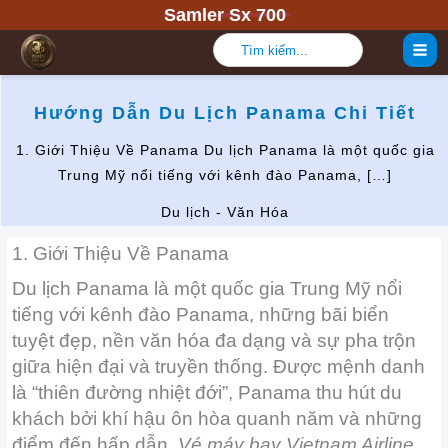
Nhảy
Samler Sx 700
tới
Tìm
kiếm:
nội
dung
Hướng Dẫn Du Lịch Panama Chi Tiết
1. Giới Thiệu Về Panama Du lịch Panama là một quốc gia
Trung Mỹ nổi tiếng với kênh đào Panama, […]
Du lịch - Văn Hóa
1. Giới Thiệu Về Panama
Du lịch Panama là một quốc gia Trung Mỹ nổi
tiếng với kênh đào Panama, những bãi biển
tuyệt đẹp, nền văn hóa đa dạng và sự pha trộn
giữa hiện đại và truyền thống. Được mệnh danh
là “thiên đường nhiệt đới”, Panama thu hút du
khách bởi khí hậu ôn hòa quanh năm và những
điểm đến hấp dẫn.
Vé máy bay Vietnam Airline