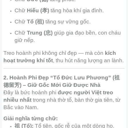
Chữ
Hiếu (孝)
tăng hòa khí gia đình.
Chữ
Tổ (祖)
tăng sự vững gốc.
Chữ
Trung (忠)
giúp gia đạo bền, con cháu
giữ nếp.
Treo hoành phi không chỉ đẹp — mà còn
kích
hoạt trường khí tốt
, thu hút năng lượng an lành.
2. Hoành Phi Đẹp “Tổ Đức Lưu Phương” (祖
德留芳) – Giữ Gốc Mới Giữ Được Nhà
Đây là bức hoành phi
được người Việt treo
nhiều nhất
trong nhà thờ tổ, bàn thờ gia tiên, từ
Bắc vào Nam.
Giải nghĩa từng chữ:
祖 (Tổ):
Tổ tiên, gốc rễ của một dòng họ.