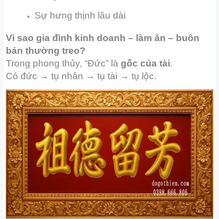
Sự hưng thịnh lâu dài
Vì sao gia đình kinh doanh – làm ăn – buôn
bán thường treo?
Trong phong thủy, “Đức” là
gốc của tài
.
Có đức → tụ nhân → tụ tài → tụ lộc.