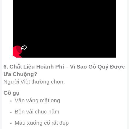
6. Chất Liệu Hoành Phi – Vì Sao Gỗ Quý Được
Ưa Chuộng?
Người Việt thường chọn:
Gỗ gụ
Vân vàng mật ong
Bền vài chục năm
Màu xuống cổ rất đẹp