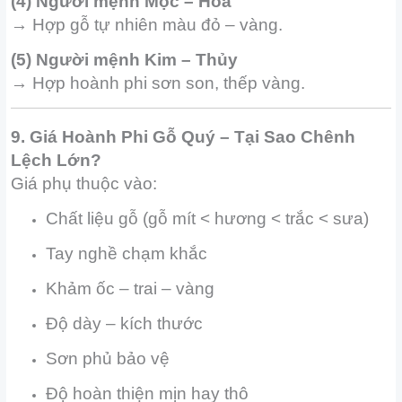
(4) Người mệnh Mộc – Hỏa
→ Hợp gỗ tự nhiên màu đỏ – vàng.
(5) Người mệnh Kim – Thủy
→ Hợp hoành phi sơn son, thếp vàng.
9. Giá Hoành Phi Gỗ Quý – Tại Sao Chênh
Lệch Lớn?
Giá phụ thuộc vào:
Chất liệu gỗ (gỗ mít < hương < trắc < sưa)
Tay nghề chạm khắc
Khảm ốc – trai – vàng
Độ dày – kích thước
Sơn phủ bảo vệ
Độ hoàn thiện mịn hay thô