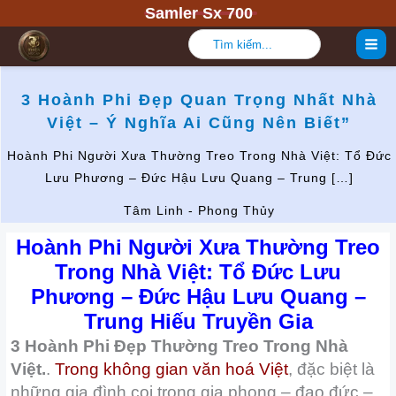
Nhảy
Samler Sx 700
tới
Tìm
kiếm:
nội
dung
3 Hoành Phi Đẹp Quan Trọng Nhất Nhà
Việt – Ý Nghĩa Ai Cũng Nên Biết”
Hoành Phi Người Xưa Thường Treo Trong Nhà Việt: Tổ Đức
Lưu Phương – Đức Hậu Lưu Quang – Trung […]
Tâm Linh - Phong Thủy
Hoành Phi Người Xưa Thường Treo
Trong Nhà Việt: Tổ Đức Lưu
Phương – Đức Hậu Lưu Quang –
Trung Hiếu Truyền Gia
3 Hoành Phi Đẹp Thường Treo Trong Nhà
Việt.
.
Trong không gian văn hoá Việt
, đặc biệt là
những gia đình coi trọng gia phong – đạo đức –