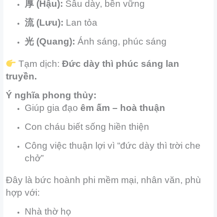
厚 (Hậu):
Sâu dày, bền vững
流 (Lưu):
Lan tỏa
光 (Quang):
Ánh sáng, phúc sáng
Tạm dịch:
Đức dày thì phúc sáng lan
truyền.
Ý nghĩa phong thủy:
Giúp gia đạo
êm ấm – hoà thuận
Con cháu biết sống hiền thiện
Công việc thuận lợi vì “đức dày thì trời che
chở”
Đây là bức hoành phi mềm mại, nhân văn, phù
hợp với:
Nhà thờ họ