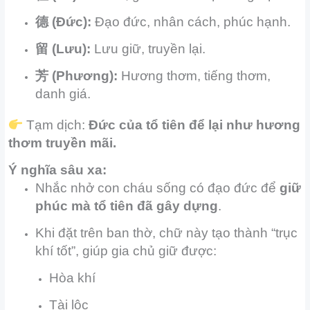
德 (Đức):
Đạo đức, nhân cách, phúc hạnh.
留 (Lưu):
Lưu giữ, truyền lại.
芳 (Phương):
Hương thơm, tiếng thơm,
danh giá.
Tạm dịch:
Đức của tổ tiên để lại như hương
thơm truyền mãi.
Ý nghĩa sâu xa:
Nhắc nhở con cháu sống có đạo đức để
giữ
phúc mà tổ tiên đã gây dựng
.
Khi đặt trên ban thờ, chữ này tạo thành “trục
khí tốt”, giúp gia chủ giữ được:
Hòa khí
Tài lộc