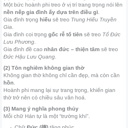
Một bức hoành phi treo ở vị trí trang trọng nói lên
nền nếp gia đình ấy dựa trên điều gì
.
Gia đình trọng
hiếu
sẽ treo
Trung Hiếu Truyền
Gia
.
Gia đình coi trọng
gốc rễ tổ tiên
sẽ treo
Tổ Đức
Lưu Phương
.
Gia đình đề cao
nhân đức – thiện tâm
sẽ treo
Đức Hậu Lưu Quang
.
(2) Tôn nghiêm không gian thờ
Không gian thờ không chỉ cần đẹp, mà còn cần
hồn
.
Hoành phi mang lại sự trang trọng, khiến gian
thờ trở nên có chiều sâu văn hoá.
(3) Mang ý nghĩa phong thủy
Mỗi chữ Hán tự là một “trường khí”.
Chữ
Đức (德)
tăng phúc.