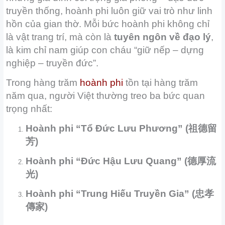
truyền thống, hoành phi luôn giữ vai trò như linh
hồn của gian thờ. Mỗi bức hoành phi không chỉ
là vật trang trí, mà còn là
tuyên ngôn về đạo lý
,
là kim chỉ nam giúp con cháu “giữ nếp – dựng
nghiệp – truyền đức”.
Trong hàng trăm
hoành phi
tồn tại hàng trăm
năm qua, người Việt thường treo ba bức quan
trọng nhất:
Hoành phi “Tổ Đức Lưu Phương” (祖德留
芳)
Hoành phi “Đức Hậu Lưu Quang” (德厚流
光)
Hoành phi “Trung Hiếu Truyền Gia” (忠孝
傳家)