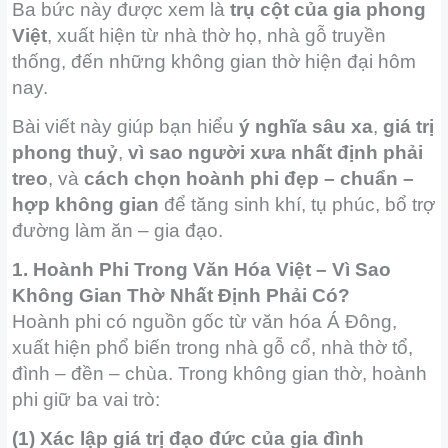
Ba bức này được xem là
trụ cột của gia phong
Việt
, xuất hiện từ nhà thờ họ, nhà gỗ truyền
thống, đến những không gian thờ hiện đại hôm
nay.
Bài viết này giúp bạn hiểu
ý nghĩa sâu xa
,
giá trị
phong thuỷ
,
vì sao người xưa nhất định phải
treo
, và
cách chọn hoành phi đẹp – chuẩn –
hợp không gian
để tăng sinh khí, tụ phúc, bổ trợ
đường làm ăn – gia đạo.
1. Hoành Phi Trong Văn Hóa Việt – Vì Sao
Không Gian Thờ Nhất Định Phải Có?
Hoành phi có nguồn gốc từ văn hóa Á Đông,
xuất hiện phổ biến trong nhà gỗ cổ, nhà thờ tổ,
đình – đền – chùa. Trong không gian thờ, hoành
phi giữ ba vai trò:
(1) Xác lập giá trị đạo đức của gia đình