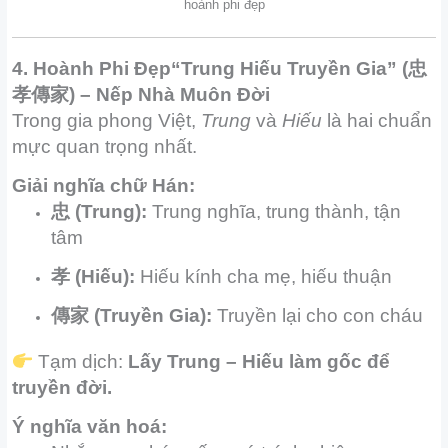
hoành phi đẹp
4. Hoành Phi Đẹp“Trung Hiếu Truyền Gia” (忠
孝傳家) – Nếp Nhà Muôn Đời
Trong gia phong Việt,
Trung
và
Hiếu
là hai chuẩn
mực quan trọng nhất.
Giải nghĩa chữ Hán:
忠 (Trung):
Trung nghĩa, trung thành, tận
tâm
孝 (Hiếu):
Hiếu kính cha mẹ, hiếu thuận
傳家 (Truyền Gia):
Truyền lại cho con cháu
Tạm dịch:
Lấy Trung – Hiếu làm gốc để
truyền đời.
Ý nghĩa văn hoá: