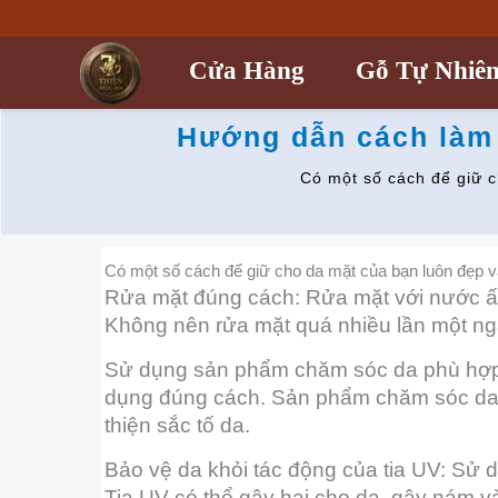
Nhảy
tới
nội
Cửa Hàng
Gỗ Tự Nhiê
dung
Hướng dẫn cách làm 
Có một số cách để giữ 
Có một số cách để giữ cho da mặt của bạn luôn đẹp 
Rửa mặt đúng cách: Rửa mặt với nước ấ
Không nên rửa mặt quá nhiều lần một n
Sử dụng sản phẩm chăm sóc da phù hợp:
dụng đúng cách. Sản phẩm chăm sóc da t
thiện sắc tố da.
Bảo vệ da khỏi tác động của tia UV: Sử 
Tia UV có thể gây hại cho da, gây nám v