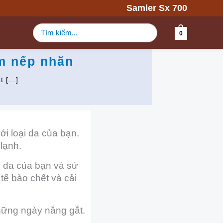
Samler Sx 700
Tìm
0
kiếm:
m nếp nhăn
t […]
i loại da của bạn.
lạnh.
 da của bạn và sử
ế bào chết và cải
những ngày nắng gắt.