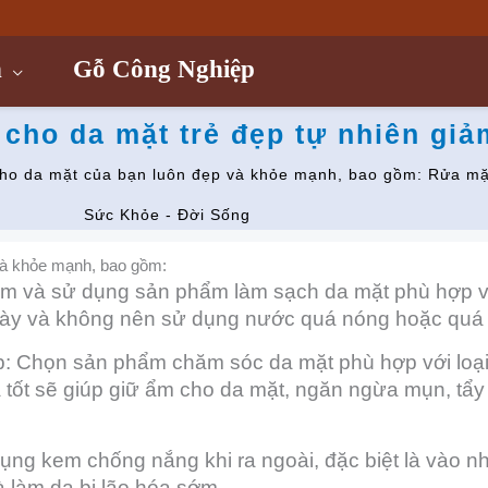
n
Gỗ Công Nghiệp
cho da mặt trẻ đẹp tự nhiên giả
cho da mặt của bạn luôn đẹp và khỏe mạnh, bao gồm: Rửa mặ
Sức Khỏe - Đời Sống
và khỏe mạnh, bao gồm:
m và sử dụng sản phẩm làm sạch da mặt phù hợp vớ
gày và không nên sử dụng nước quá nóng hoặc quá 
 Chọn sản phẩm chăm sóc da mặt phù hợp với loại
ốt sẽ giúp giữ ẩm cho da mặt, ngăn ngừa mụn, tẩy t
dụng kem chống nắng khi ra ngoài, đặc biệt là vào 
à làm da bị lão hóa sớm.