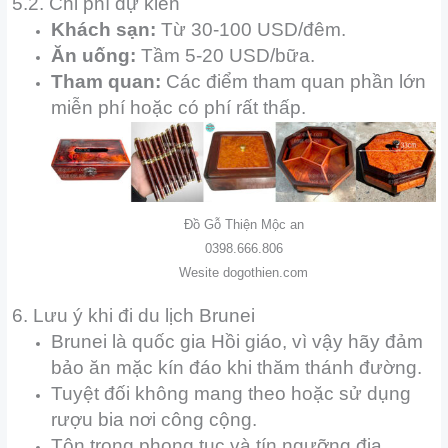
5.2. Chi phí dự kiến
Khách sạn:
Từ 30-100 USD/đêm.
Ăn uống:
Tầm 5-20 USD/bữa.
Tham quan:
Các điểm tham quan phần lớn
miễn phí hoặc có phí rất thấp.
Đồ Gỗ Thiện Mộc an
0398.666.806
Wesite dogothien.com
6. Lưu ý khi đi du lịch Brunei
Brunei là quốc gia Hồi giáo, vì vậy hãy đảm
bảo ăn mặc kín đáo khi thăm thánh đường.
Tuyệt đối không mang theo hoặc sử dụng
rượu bia nơi công cộng.
Tôn trọng phong tục và tín ngưỡng địa