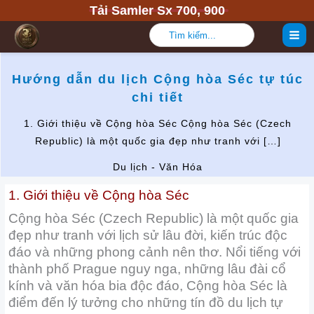
Nhảy
Tải Samler Sx 700, 900
tới
Tìm
nội
kiếm:
dung
Hướng dẫn du lịch Cộng hòa Séc tự túc
chi tiết
1. Giới thiệu về Cộng hòa Séc Cộng hòa Séc (Czech
Republic) là một quốc gia đẹp như tranh với […]
Du lịch - Văn Hóa
1. Giới thiệu về Cộng hòa Séc
Cộng hòa Séc (Czech Republic) là một quốc gia
đẹp như tranh với lịch sử lâu đời, kiến trúc độc
đáo và những phong cảnh nên thơ. Nổi tiếng với
thành phố Prague nguy nga, những lâu đài cổ
kính và văn hóa bia độc đáo, Cộng hòa Séc là
điểm đến lý tưởng cho những tín đồ du lịch tự