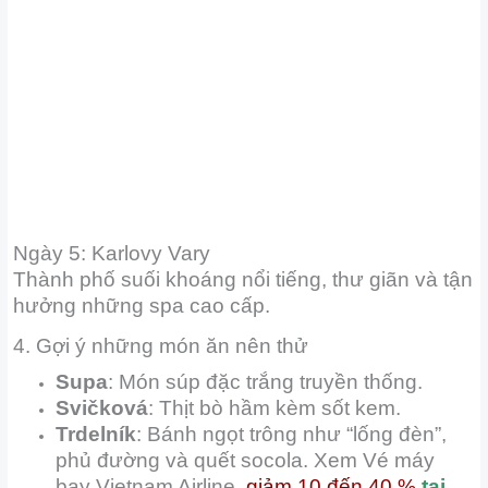
Ngày 5: Karlovy Vary
Thành phố suối khoáng nổi tiếng, thư giãn và tận
hưởng những spa cao cấp.
4. Gợi ý những món ăn nên thử
Supa
: Món súp đặc trắng truyền thống.
Svičková
: Thịt bò hầm kèm sốt kem.
Trdelník
: Bánh ngọt trông như “lống đèn”,
phủ đường và quết socola. Xem Vé máy
bay Vietnam Airline
giảm 10 đến 40 %
tại