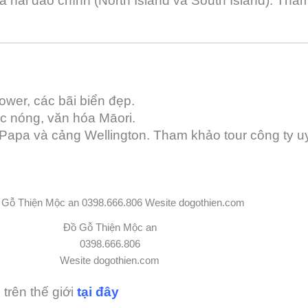
a hai đảo chính (North Island và South Island). Th
Tower, các bãi biển đẹp.
ớc nóng, văn hóa Māori.
 Papa và cảng Wellington. Tham khảo tour công ty uy
Đồ Gỗ Thiện Mộc an
0398.666.806
Wesite dogothien.com
trên thế giới
tại đây