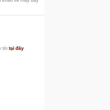
am khảo vé máy bay
 tín
tại đây