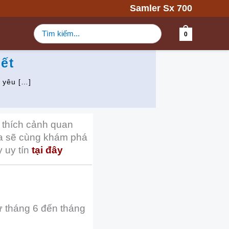
Samler Sx 700
Tìm
0
kiếm:
ết
 yêu […]
 thích cảnh quan
 ta sẽ cùng khám phá
 uy tín
tại đây
ừ tháng 6 đến tháng