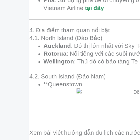
Phà
: Sử dụng phà để di chuyển giữ
Vietnam Airline
tại đây
4. Địa điểm tham quan nổi bật
4.1. North Island (Đảo Bắc)
Auckland
: Đô thị lớn nhất với Sky 
Rotorua
: Nổi tiếng với các suối nư
Wellington
: Thủ đô có bảo tàng Te
4.2. South Island (Đảo Nam)
**Queenstown
Xem bài viết hướng dẫn du lịch các nước 