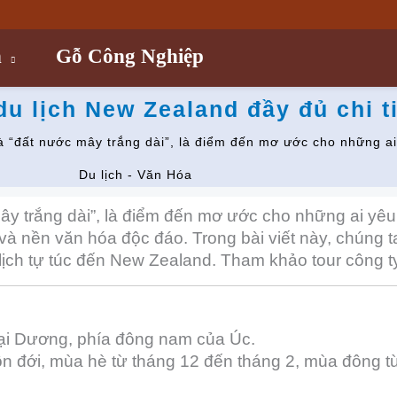
n
Gỗ Công Nghiệp
u lịch New Zealand đầy đủ chi ti
à “đất nước mây trắng dài”, là điểm đến mơ ước cho những ai
Du lịch - Văn Hóa
ây trắng dài”, là điểm đến mơ ước cho những ai yêu
 và nền văn hóa độc đáo. Trong bài viết này, chúng
lịch tự túc đến New Zealand. Tham khảo tour công ty
ại Dương, phía đông nam của Úc.
ôn đới, mùa hè từ tháng 12 đến tháng 2, mùa đông t