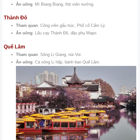
Ăn uống
: Mì Biang Biang, thịt xiên nướng.
Thành Đô
Tham quan
: Công viên gấu trúc, Phố cổ Cẩm Lý.
Ăn uống
: Lẩu cay Thành Đô, đậu phụ Mapo.
Quế Lâm
Tham quan
: Sông Li Giang, núi Voi.
Ăn uống
: Cá sông Li hấp, bánh bao Quế Lâm.