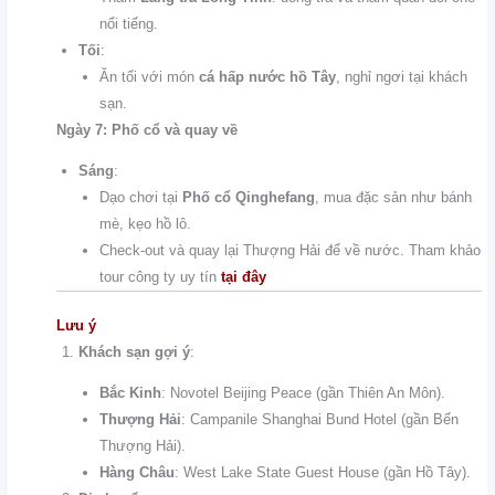
nổi tiếng.
Tối
:
Ăn tối với món
cá hấp nước hồ Tây
, nghỉ ngơi tại khách
sạn.
Ngày 7: Phố cổ và quay về
Sáng
:
Dạo chơi tại
Phố cổ Qinghefang
, mua đặc sản như bánh
mè, kẹo hồ lô.
Check-out và quay lại Thượng Hải để về nước. Tham khảo
tour công ty uy tín
tại đây
Lưu ý
Khách sạn gợi ý
:
Bắc Kinh
: Novotel Beijing Peace (gần Thiên An Môn).
Thượng Hải
: Campanile Shanghai Bund Hotel (gần Bến
Thượng Hải).
Hàng Châu
: West Lake State Guest House (gần Hồ Tây).