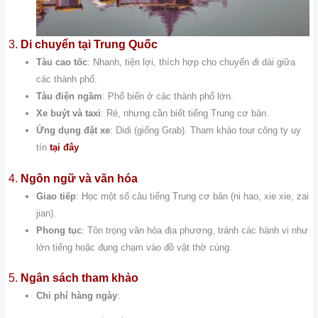
3.
Di chuyển tại Trung Quốc
Tàu cao tốc
: Nhanh, tiện lợi, thích hợp cho chuyến đi dài giữa
các thành phố.
Tàu điện ngầm
: Phổ biến ở các thành phố lớn.
Xe buýt và taxi
: Rẻ, nhưng cần biết tiếng Trung cơ bản.
Ứng dụng đặt xe
: Didi (giống Grab). Tham khảo tour công ty uy
tín
tại đây
4.
Ngôn ngữ và văn hóa
Giao tiếp
: Học một số câu tiếng Trung cơ bản (ni hao, xie xie, zai
jian).
Phong tục
: Tôn trọng văn hóa địa phương, tránh các hành vi như
lớn tiếng hoặc đụng chạm vào đồ vật thờ cúng.
5.
Ngân sách tham khảo
Chi phí hàng ngày
: