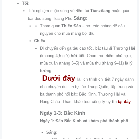
Tối
:
Trải nghiệm cuộc sống về đêm tại
Tianzifang
hoặc quán
Sáng
:
bar dọc sông Hoàng Phố.
Tham quan
Thiên Đàn
– nơi các hoàng đế cầu
nguyện cho mùa màng bội thu.
Chiều
:
Di chuyển đến ga tàu cao tốc, bắt tàu đi Thượng Hải
(khoảng 4,5 giờ).
hời tiết
: Chọn thời điểm phù hợp,
mùa xuân (tháng 3–5) và mùa thu (tháng 9–11) là lý
tưởng
Dưới đây
là lịch trình chi tiết 7 ngày dành
cho chuyến du lịch tự túc Trung Quốc, tập trung vào
ba thành phố nổi bật: Bắc Kinh, Thượng Hải và
Hàng Châu. Tham khảo tour công ty uy tín
tại đây
Ngày 1-3: Bắc Kinh
Ngày 1: Đến Bắc Kinh và khám phá thành phố
Sáng
: