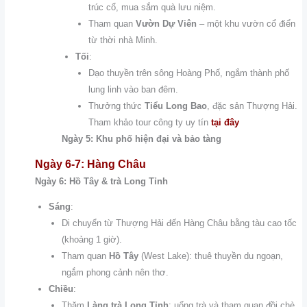
trúc cổ, mua sắm quà lưu niệm.
Tham quan
Vườn Dự Viên
– một khu vườn cổ điển
từ thời nhà Minh.
Tối
:
Dạo thuyền trên sông Hoàng Phố, ngắm thành phố
lung linh vào ban đêm.
Thưởng thức
Tiểu Long Bao
, đặc sản Thượng Hải.
Tham khảo tour công ty uy tín
tại đây
Ngày 5: Khu phố hiện đại và bảo tàng
Ngày 6-7: Hàng Châu
Ngày 6: Hồ Tây & trà Long Tỉnh
Sáng
:
Di chuyển từ Thượng Hải đến Hàng Châu bằng tàu cao tốc
(khoảng 1 giờ).
Tham quan
Hồ Tây
(West Lake): thuê thuyền du ngoạn,
ngắm phong cảnh nên thơ.
Chiều
:
Thăm
Làng trà Long Tỉnh
: uống trà và tham quan đồi chè