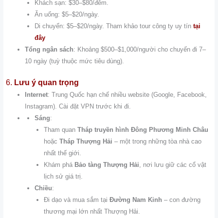
Khách sạn: $30–$80/đêm.
Ăn uống: $5–$20/ngày.
Di chuyển: $5–$20/ngày. Tham khảo tour công ty uy tín
tại
đây
Tổng ngân sách
: Khoảng $500–$1,000/người cho chuyến đi 7–
10 ngày (tuỳ thuộc mức tiêu dùng).
6.
Lưu ý quan trọng
Internet
: Trung Quốc hạn chế nhiều website (Google, Facebook,
Instagram). Cài đặt VPN trước khi đi.
Sáng
:
Tham quan
Tháp truyền hình Đông Phương Minh Châu
hoặc
Tháp Thượng Hải
– một trong những tòa nhà cao
nhất thế giới.
Khám phá
Bảo tàng Thượng Hải
, nơi lưu giữ các cổ vật
lịch sử giá trị.
Chiều
:
Đi dạo và mua sắm tại
Đường Nam Kinh
– con đường
thương mại lớn nhất Thượng Hải.