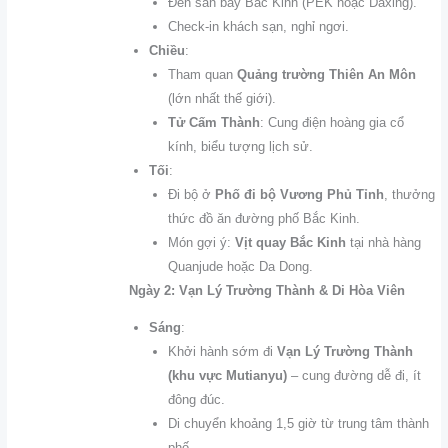
Đến sân bay Bắc Kinh (PEK hoặc Daxing).
Check-in khách sạn, nghỉ ngơi.
Chiều
:
Tham quan
Quảng trường Thiên An Môn
(lớn nhất thế giới).
Tử Cấm Thành
: Cung điện hoàng gia cổ
kính, biểu tượng lịch sử.
Tối
:
Đi bộ ở
Phố đi bộ Vương Phủ Tỉnh
, thưởng
thức đồ ăn đường phố Bắc Kinh.
Món gợi ý:
Vịt quay Bắc Kinh
tại nhà hàng
Quanjude hoặc Da Dong.
Ngày 2: Vạn Lý Trường Thành & Di Hòa Viên
Sáng
:
Khởi hành sớm đi
Vạn Lý Trường Thành
(khu vực Mutianyu)
– cung đường dễ đi, ít
đông đúc.
Di chuyển khoảng 1,5 giờ từ trung tâm thành
phố.