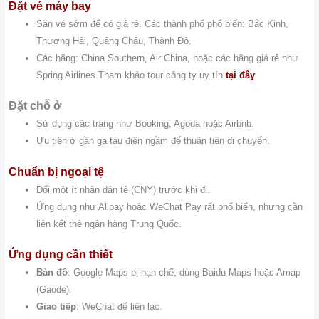
Đặt vé máy bay
Săn vé sớm để có giá rẻ. Các thành phố phổ biến: Bắc Kinh,
Thượng Hải, Quảng Châu, Thành Đô.
Các hãng: China Southern, Air China, hoặc các hãng giá rẻ như
Spring Airlines.Tham khảo tour công ty uy tín
tại đây
Đặt chỗ ở
Sử dụng các trang như Booking, Agoda hoặc Airbnb.
Ưu tiên ở gần ga tàu điện ngầm để thuận tiện di chuyển.
Chuẩn bị ngoại tệ
Đổi một ít nhân dân tệ (CNY) trước khi đi.
Ứng dụng như Alipay hoặc WeChat Pay rất phổ biến, nhưng cần
liên kết thẻ ngân hàng Trung Quốc.
Ứng dụng cần thiết
Bản đồ
: Google Maps bị hạn chế; dùng Baidu Maps hoặc Amap
(Gaode).
Giao tiếp
: WeChat để liên lạc.