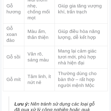
Gỗ
nhẹ,
Giúp gia tăng vượng
hương
chống mối
khí, trấn trạch
mọt
Gỗ
Màu ấm,
Giúp điều hòa năng
xoan
thân thiện
lượng, dễ kết hợp
đào
Mang lại cảm giác
Vân rõ,
Gỗ sồi
tươi mới, phù hợp
sáng màu
nhà hiện đại
Thường dùng cho
Tâm linh, ít
Gỗ mít
bàn thờ – rất hợp
nứt nẻ
người mệnh Mộc
Lưu ý:
Nên tránh sử dụng các loại gỗ
đã qua xử lý công nghiệp hoặc quá