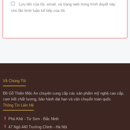
Lưu tên của tôi, email, và trang web trong trình duyệt này
cho lần bình luận kế tiếp của tôi.
Về Chúng Tôi
Đồ Gỗ Thiên Mộc An chuyên cung cấp các sản phẩm mỹ nghệ cao cấp,
cam kết chất lượng, bảo hành dài hạn và vận chuyển toàn quốc.
Thông Tin Liên Hệ
Phù Khê - Từ Sơn - Bắc Ninh
47 Ngõ 440 Trường Chinh - Hà Nội