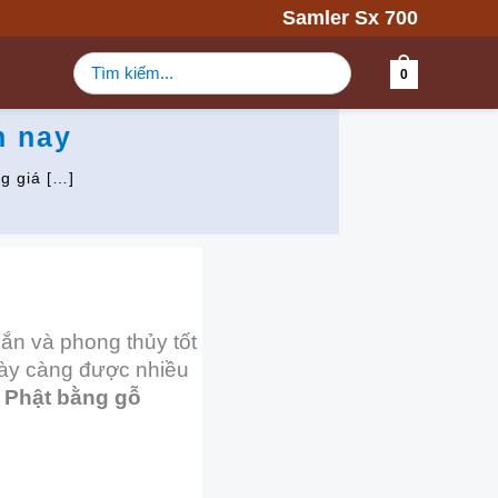
Samler Sx 700
Tìm
0
kiếm:
n nay
g giá […]
ắn và phong thủy tốt
ngày càng được nhiều
 Phật bằng gỗ