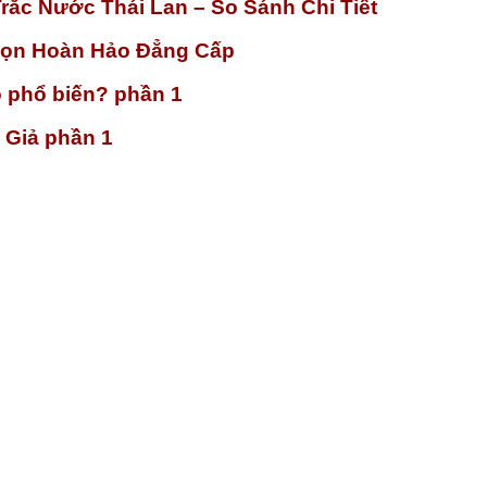
rắc Nước Thái Lan – So Sánh Chi Tiết
họn Hoàn Hảo Đẳng Cấp
o phổ biến? phần 1
 Giả phần 1