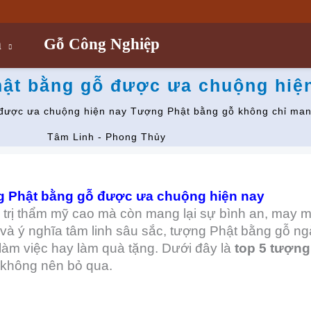
n
Gỗ Công Nghiệp
hật bằng gỗ được ưa chuộng hiệ
được ưa chuộng hiện nay Tượng Phật bằng gỗ không chỉ man
Tâm Linh - Phong Thủy
g Phật bằng gỗ được ưa chuộng hiện nay
trị thẩm mỹ cao mà còn mang lại sự bình an, may m
ế và ý nghĩa tâm linh sâu sắc, tượng Phật bằng gỗ 
 làm việc hay làm quà tặng. Dưới đây là
top 5 tượng
 không nên bỏ qua.