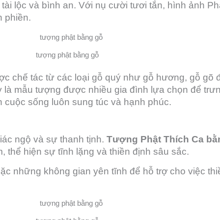
ài lộc và bình an. Với nụ cười tươi tắn, hình ảnh Ph
 phiền.
tượng phật bằng gỗ
c chế tác từ các loại gỗ quý như gỗ hương, gỗ gõ đ
 là mẫu tượng được nhiều gia đình lựa chọn để trưn
 cuộc sống luôn sung túc và hạnh phúc.
giác ngộ và sự thanh tịnh.
Tượng Phật Thích Ca bằ
 thể hiện sự tĩnh lặng và thiền định sâu sắc.
c những không gian yên tĩnh để hỗ trợ cho việc thi