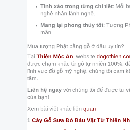
Tinh xảo trong từng chi tiết
: Mỗi 
nghệ nhân lành nghề.
Mang lại phong thủy tốt
: Tượng Ph
mắn.
Mua tượng Phật bằng gỗ ở đâu uy tín?
Tại
Thiện Mộc An
, website
dogothien.c
được chạm khắc từ gỗ tự nhiên 100%, đảm
lĩnh vực đồ gỗ mỹ nghệ, chúng tôi cam 
tâm.
Liên hệ ngay
với chúng tôi để được tư 
của bạn!
Xem bài viết khác liên
quan
1
Cây Gỗ Sưa Đỏ Báu Vật Từ Thiên Nh