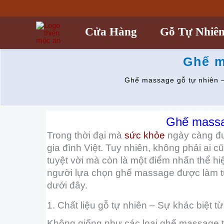
Nhảy
tới
nội
Cửa Hàng
Gỗ Tự Nhiê
dung
Ghế m
Ghế massage gỗ tự nhiên –
Ghế massag
Trong thời đại mà
sức khỏe
ngày càng đư
gia đình Việt. Tuy nhiên, không phải ai c
tuyệt vời mà còn là một điểm nhấn thể h
người lựa chọn ghế massage được làm từ 
dưới đây.
1. Chất liệu gỗ tự nhiên – Sự khác biệt từ 
Không giống như các loại ghế massage t