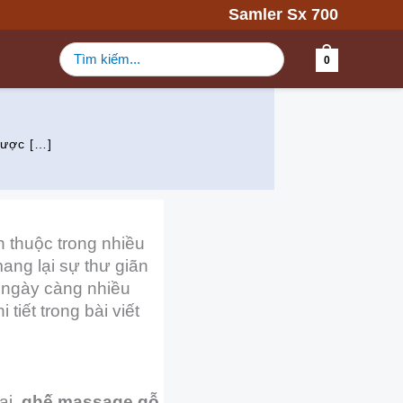
Samler Sx 700
Tìm
0
kiếm:
được […]
 thuộc trong nhiều
ang lại sự thư giãn
o ngày càng nhiều
iết trong bài viết
ại,
ghế massage gỗ