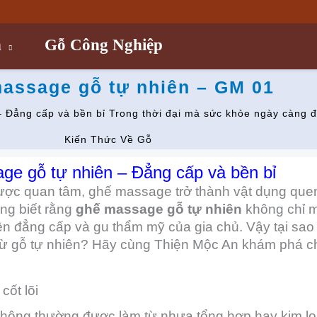
n
Gỗ Công Nghiệp
assage gỗ tự nhiên – GM 01
 Đẳng cấp và bền bỉ Trong thời đại mà sức khỏe ngày càng 
Kiến Thức Về Gỗ
e gỗ tự nhiên – Đẳng cấp và bền bỉ
ợc quan tâm, ghế massage trở thành vật dụng quen
ũng biết rằng
ghế massage gỗ tự nhiên
không chỉ m
iện đẳng cấp và gu thẩm mỹ của gia chủ. Vậy tại sa
gỗ tự nhiên? Hãy cùng Thiện Mộc An khám phá chi t
cốt lõi
hông thường được làm từ nhựa tổng hợp hay kim lo