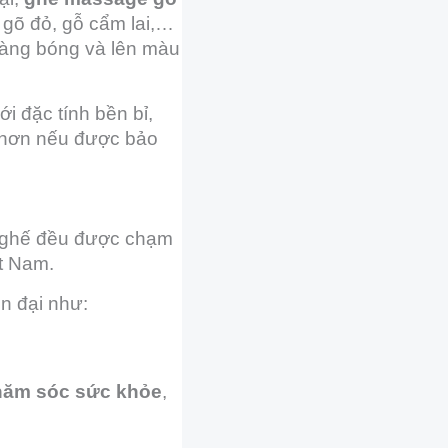
 gõ đỏ, gỗ cẩm lai,…
càng bóng và lên màu
ới đặc tính bền bỉ,
 hơn nếu được bảo
c ghế đều được chạm
t Nam.
n đại như:
hăm sóc sức khỏe
,