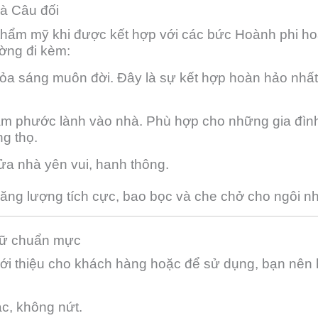
và Câu đối
 thẩm mỹ khi được kết hợp với các bức Hoành phi h
ờng đi kèm:
ỏa sáng muôn đời. Đây là sự kết hợp hoàn hảo nhất
m phước lành vào nhà. Phù hợp cho những gia đì
ng thọ.
a nhà yên vui, hanh thông.
năng lượng tích cực, bao bọc và che chở cho ngôi n
chữ chuẩn mực
iới thiệu cho khách hàng hoặc để sử dụng, bạn nên h
c, không nứt.