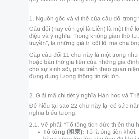
1. Nguồn gốc và vị thế của câu đối trong
Câu đối (hay còn gọi là Liễn) là một thể l
điệu và ý nghĩa. Trong không gian thờ tự,
truyền”, là những giá trị cốt lõi mà cha ô
Cặp câu đối 11 chữ này là một trong nhữ
hoặc bàn thờ gia tiên của những gia đình
cho sự sinh sôi, phát triển theo quan ni
đựng dung lượng thông tin rất lớn.
2. Giải mã chi tiết ý nghĩa Hán học và Tri
Để hiểu tại sao 22 chữ này lại có sức n
nghĩa biểu tượng.
2.1. Vế phải: “Tổ tông tích đức thiên thu
Tổ tông (祖宗):
Tổ là ông tiên khởi,
hàng hàng lớp lớp cha ông đã khai