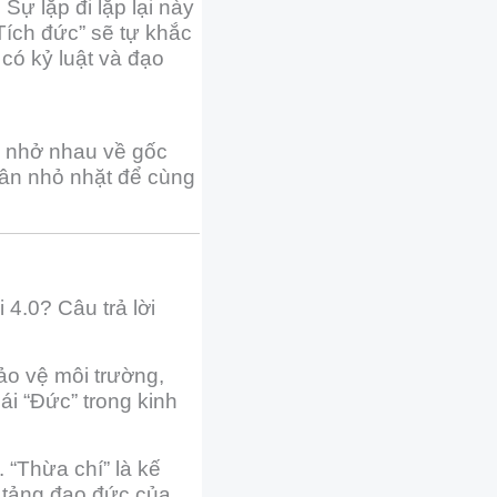
ự lặp đi lặp lại này
 Tích đức” sẽ tự khắc
có kỷ luật và đạo
c nhở nhau về gốc
hân nhỏ nhặt để cùng
 4.0? Câu trả lời
bảo vệ môi trường,
i “Đức” trong kinh
“Thừa chí” là kế
n tảng đạo đức của