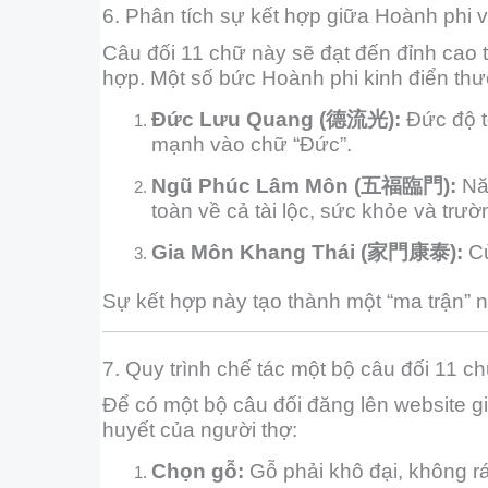
6. Phân tích sự kết hợp giữa Hoành phi 
Câu đối 11 chữ này sẽ đạt đến đỉnh cao
hợp. Một số bức Hoành phi kinh điển thư
Đức Lưu Quang (德流光):
Đức độ t
mạnh vào chữ “Đức”.
Ngũ Phúc Lâm Môn (五福臨門):
Nă
toàn về cả tài lộc, sức khỏe và trườ
Gia Môn Khang Thái (家門康泰):
Cử
Sự kết hợp này tạo thành một “ma trận” 
7. Quy trình chế tác một bộ câu đối 11 
Để có một bộ câu đối đăng lên website g
huyết của người thợ:
Chọn gỗ:
Gỗ phải khô đại, không rá