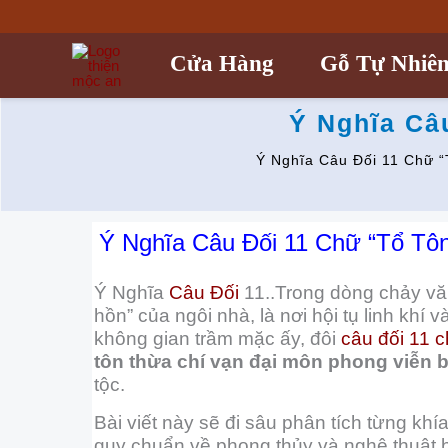
Nhảy
tới
nội
Cửa Hàng
Gỗ Tự Nhiê
dung
Ý Nghĩa Câ
Ý Nghĩa Câu Đối 11 Chữ 
Ý Nghĩa Câu Đối 11 Chữ “Tổ Tô
Ý Nghĩa
Câu Đối
11..Trong dòng chảy v
hồn” của ngôi nhà, là nơi hội tụ linh khí
không gian trầm mặc ấy, đôi
câu đối 11 
tôn thừa chí vạn đại môn phong viễn
tộc.
Bài viết này sẽ đi sâu phân tích từng khía
quy chuẩn về phong thủy và nghệ thuật bà