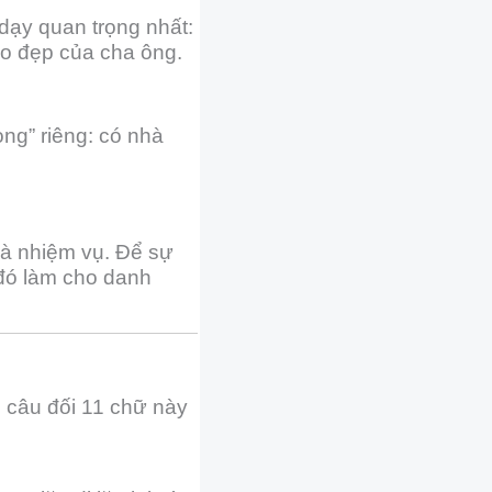
 dạy quan trọng nhất:
ao đẹp của cha ông.
ng” riêng: có nhà
 là nhiệm vụ. Để sự
 đó làm cho danh
ộ câu đối 11 chữ này