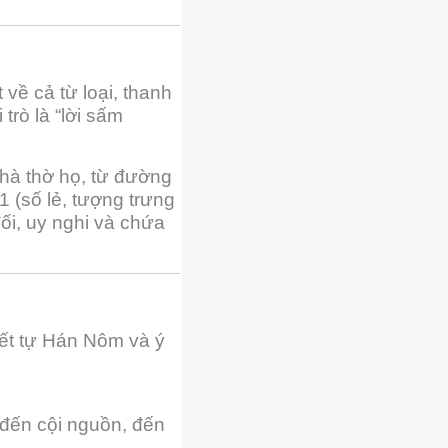
 về cả từ loại, thanh
trò là “lời sấm
nhà thờ họ, từ đường
1 (số lẻ, tượng trưng
ối, uy nghi và chứa
iết tự Hán Nôm và ý
c đến cội nguồn, đến