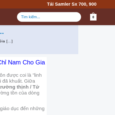
Tải Samler Sx 700, 900
Tìm
0
kiếm:
c…
Gia […]
Chỉ Nam Cho Gia
uôn được coi là “linh
ời đã khuất. Giữa
trường thịnh / Tử
rường tồn của dòng
rị giáo dục đến những