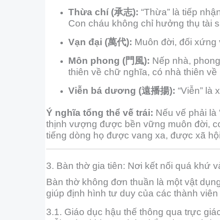
Thừa chí (承志):
“Thừa” là tiếp nhận
Con cháu không chỉ hưởng thụ tài s
Vạn đại (萬代):
Muôn đời, đối xứng v
Môn phong (門風):
Nếp nhà, phong 
thiên về chữ nghĩa, có nhà thiên về
Viễn bá dương (遠播揚):
“Viễn” là x
Ý nghĩa tổng thể vế trái:
Nếu vế phải là “
thịnh vượng được bền vững muôn đời, con
tiếng dòng họ được vang xa, được xã hội
3. Bàn thờ gia tiên: Nơi kết nối quá khứ v
Bàn thờ không đơn thuần là một vật dụng 
giúp định hình tư duy của các thành viên 
3.1. Giáo dục hậu thế thông qua trực giá