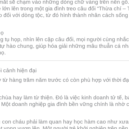
mắt sẽ chạm vào những dòng chữ vàng trên nền gỗ. S
ẻ lớn lên trong một gia đình treo câu đối “Thừa chí –
o đối với dòng tộc, từ đó hình thành nhân cách sống 
họ
ng tụ họp, nhìn lên cặp câu đối, mọi người cùng nhắ
 tự hào chung, giúp hóa giải những mâu thuẫn cá n
họ.
ối cảnh hiện đại
y từ hàng trăm năm trước có còn phù hợp với thời đại
chùa hay làm từ thiện. Đó là việc kinh doanh tử tế, 
 Một doanh nghiệp gia đình bền vững chính là nhờ cá
con cháu phải làm quan hay học hàm cao như xưa. 
khát vọng vươn lên. Một người trẻ khởi nghiệp trên nề