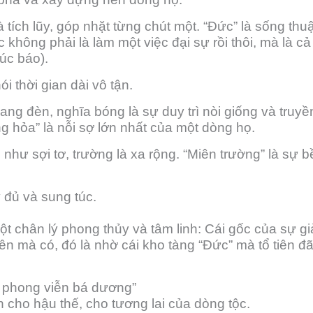
 tích lũy, góp nhặt từng chút một. “Đức” là sống thu
c không phải là làm một việc đại sự rồi thôi, mà là c
húc báo).
i thời gian dài vô tận.
ng đèn, nghĩa bóng là sự duy trì nòi giống và truyề
g hỏa” là nỗi sợ lớn nhất của một dòng họ.
 như sợi tơ, trường là xa rộng. “Miên trường” là sự b
y đủ và sung túc.
 chân lý phong thủy và tâm linh: Cái gốc của sự gi
n mà có, đó là nhờ cái kho tàng “Đức” mà tổ tiên đ
ôn phong viễn bá dương”
 cho hậu thế, cho tương lai của dòng tộc.