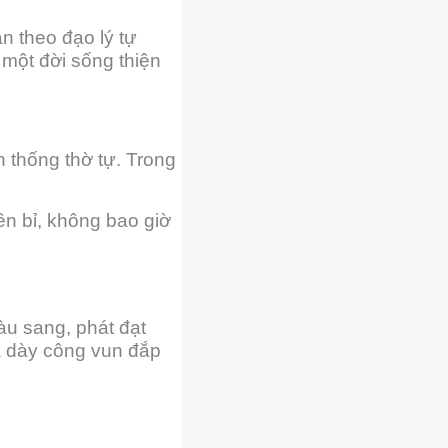
ận theo đạo lý tự
ả một đời sống thiện
n thống thờ tự. Trong
ền bỉ, không bao giờ
àu sang, phát đạt
ã dày công vun đắp