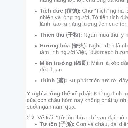
Tích đức (積德):
Chữ “Tích” nghĩa là
nhiên và lòng người. Tổ tiên tích đứ
lành, tạo ra năng lượng tích cực (p
Thiên thu (千秋):
Ngàn mùa thu, ý nó
Hương hỏa (香火):
Nghĩa đen là nha
tâm linh người Việt, “đứt mạch hươn
Miên trường (綿長):
Miên là kéo dài
đứt đoạn.
Thịnh (盛):
Sự phát triển rực rỡ, đầ
Ý nghĩa tổng thể vế phải:
Khẳng định một
của con cháu hôm nay không phải tự nhiê
suốt ngàn năm qua.
2.2. Vế trái: “Tử tôn thừa chí vạn đại m
Tử tôn (子孫):
Con và cháu, đại diện