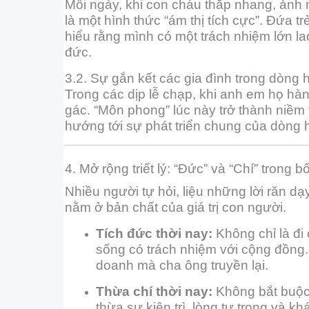
Mỗi ngày, khi con cháu thắp nhang, ánh 
là một hình thức “ám thị tích cực”. Đứa tr
hiểu rằng mình có một trách nhiệm lớn la
đức.
3.2. Sự gắn kết các gia đình trong dòng 
Trong các dịp lễ chạp, khi anh em họ hà
gác. “Môn phong” lúc này trở thành niềm
hướng tới sự phát triển chung của dòng 
4. Mở rộng triết lý: “Đức” và “Chí” trong b
Nhiều người tự hỏi, liệu những lời răn dạ
nằm ở bản chất của giá trị con người.
Tích đức thời nay:
Không chỉ là đi 
sống có trách nhiệm với cộng đồng.
doanh mà cha ông truyền lại.
Thừa chí thời nay:
Không bắt buộc 
thừa sự kiên trì, lòng tự trọng và 