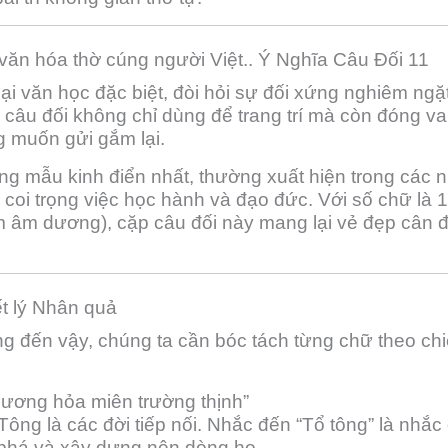
 văn hóa thờ cúng người Việt.. Ý Nghĩa Câu Đối 11
oại văn học đặc biệt, đòi hỏi sự đối xứng nghiêm ngặt
 câu đối không chỉ dùng để trang trí mà còn đóng vai 
ng muốn gửi gắm lại.
ng mẫu kinh điển nhất, thường xuất hiện trong các 
 coi trọng việc học hành và đạo đức. Với số chữ là 1
ệm âm dương), cặp câu đối này mang lại vẻ đẹp cân đ
ết lý Nhân quả
ặng đến vậy, chúng ta cần bóc tách từng chữ theo ch
 hương hỏa miên trường thịnh”
 Tông là các đời tiếp nối. Nhắc đến “Tổ tông” là nhắ
 phá và xây dựng nên dòng họ.