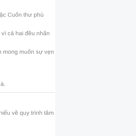
oặc Cuốn thư phù
 vì cả hai đều nhấn
nh mong muốn sự vẹn
hà.
iểu về quy trình tâm