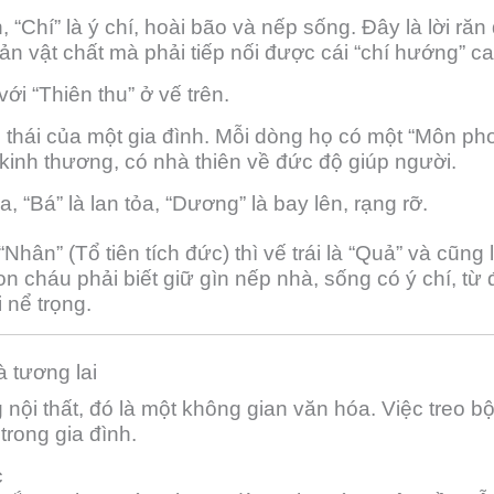
, “Chí” là ý chí, hoài bão và nếp sống. Đây là lời răn
ản vật chất mà phải tiếp nối được cái “chí hướng” c
ới “Thiên thu” ở vế trên.
thái của một gia đình. Mỗi dòng họ có một “Môn pho
 kinh thương, có nhà thiên về đức độ giúp người.
a, “Bá” là lan tỏa, “Dương” là bay lên, rạng rỡ.
Nhân” (Tổ tiên tích đức) thì vế trái là “Quả” và cũng
 cháu phải biết giữ gìn nếp nhà, sống có ý chí, từ
 nể trọng.
à tương lai
nội thất, đó là một không gian văn hóa. Việc treo b
trong gia đình.
c