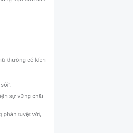
chữ thường có kích
sôi”.
iện sự vững chãi
 phản tuyệt vời,