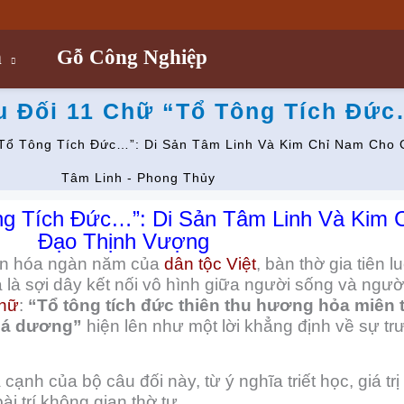
n
Gỗ Công Nghiệp
u Đối 11 Chữ “Tổ Tông Tích Đứ
“Tổ Tông Tích Đức…”: Di Sản Tâm Linh Và Kim Chỉ Nam Cho 
Tâm Linh - Phong Thủy
ng Tích Đức…”: Di Sản Tâm Linh Và Kim 
Đạo Thịnh Vượng
ăn hóa ngàn năm của
dân tộc Việt
, bàn thờ gia tiên l
 và là sợi dây kết nối vô hình giữa người sống và ngư
chữ
:
“Tổ tông tích đức thiên thu hương hỏa miên 
 bá dương”
hiện lên như một lời khẳng định về sự t
 cạnh của bộ câu đối này, từ ý nghĩa triết học, giá t
i trí không gian thờ tự.