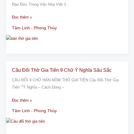
Ý
Đạo Đức Trong Văn Hóa Việt 1.
Nghĩa,
Sâu
Đọc thêm »
Sắc
Tâm Linh - Phong Thủy
Trong
Đời
Sống
Câu Đối Thờ Gia Tiên 9 Chữ Ý Nghĩa Sâu Sắc
Câu
Đối
CÂU ĐỐI 9 CHỮ HÁN NÔM THỜ GIA TIÊN Câu Đối Thờ Gia
Thờ
Tiên “”Ý Nghĩa – Cách Dùng –
Gia
Tiên
Đọc thêm »
9
Tâm Linh - Phong Thủy
Chữ
Ý
Nghĩa