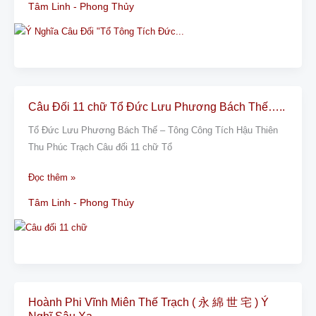
Tâm Linh - Phong Thủy
Tích
Đức
Câu Đối 11 chữ Tổ Đức Lưu Phương Bách Thế…..
Câu
Đối
Tổ Đức Lưu Phương Bách Thế – Tông Công Tích Hậu Thiên
11
Thu Phúc Trạch Câu đối 11 chữ Tổ
chữ
Tổ
Đọc thêm »
Đức
Tâm Linh - Phong Thủy
Lưu
Phương
Bách
Thế…..
Hoành Phi Vĩnh Miên Thế Trạch ( 永 綿 世 宅 ) Ý
Hoành