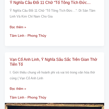
Ý Nghĩa Câu Đối 11 Chữ “Tổ Tông Tích Đức…
Ý
Nghĩa
Ý Nghĩa Câu Đối 11 Chữ “Tổ Tông Tích Đức…”: Di Sản Tâm
Câu
Linh Và Kim Chỉ Nam Cho Gia
Đối
11
Đọc thêm »
Chữ
Tâm Linh - Phong Thủy
“Tổ
Tông
Tích
Đức…
Vạn Cổ Anh Linh, Ý Nghĩa Sâu Sắc Trên Gian Thờ
Vạn
Tiên Tổ
Cổ
Anh
I. Giới thiệu chung về hoành phi và vai trò trong văn hóa thờ
Linh,
cúng ( Vạn Cổ Anh Linh
Ý
Đọc thêm »
Nghĩa
Sâu
Tâm Linh - Phong Thủy
Sắc
Trên