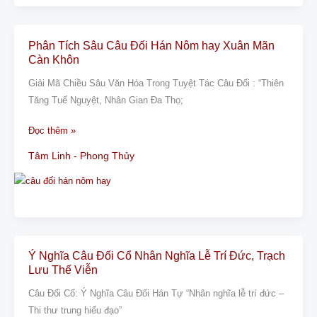
Sâu
Sắc
Phân Tích Sâu Câu Đối Hán Nôm hay Xuân Mãn
Phân
Càn Khôn
Tích
Sâu
Giải Mã Chiều Sâu Văn Hóa Trong Tuyệt Tác Câu Đối : “Thiên
Câu
Tăng Tuế Nguyệt, Nhân Gian Đa Thọ;
Đối
Đọc thêm »
Hán
Nôm
Tâm Linh - Phong Thủy
hay
Xuân
Mãn
Càn
Khôn
Ý Nghĩa Câu Đối Cổ Nhân Nghĩa Lễ Trí Đức, Trạch
Ý
Lưu Thế Viễn
Nghĩa
Câu
Câu Đối Cổ: Ý Nghĩa Câu Đối Hán Tự “Nhân nghĩa lễ trí đức –
Đối
Thi thư trung hiếu đạo”