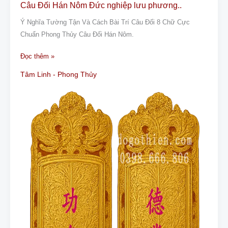
Câu Đối Hán Nôm Đức nghiệp lưu phương..
Câu
Đối
Ý Nghĩa Tường Tận Và Cách Bài Trí Câu Đối 8 Chữ Cực
Hán
Chuẩn Phong Thủy Câu Đối Hán Nôm.
Nôm
Đức
Đọc thêm »
nghiệp
Tâm Linh - Phong Thủy
lưu
phương..