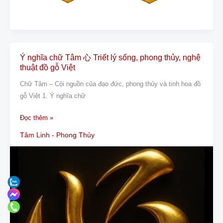
Ý nghĩa chữ Tâm 心 Triết lý sống, phong thủy, nghệ
Ý
thuật đồ gỗ Việt
nghĩa
chữ
Chữ Tâm – Cội nguồn của đạo đức, phong thủy và tinh hoa đồ
Tâm
gỗ Việt 1. Ý nghĩa chữ
心
Đọc thêm »
Triết
lý
Tâm Linh - Phong Thủy
sống,
phong
thủy,
nghệ
thuật
đồ
gỗ