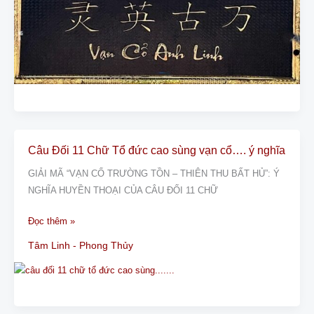
Gian
Thờ
Tiên
Tổ
Câu Đối 11 Chữ Tổ đức cao sùng vạn cổ…. ý nghĩa
Câu
Đối
GIẢI MÃ “VẠN CỔ TRƯỜNG TỒN – THIÊN THU BẤT HỦ”: Ý
11
NGHĨA HUYỀN THOẠI CỦA CÂU ĐỐI 11 CHỮ
Chữ
Tổ
Đọc thêm »
đức
Tâm Linh - Phong Thủy
cao
sùng
vạn
cổ….