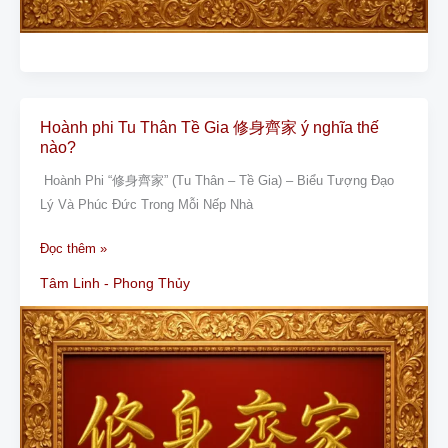
Hoành phi Tu Thân Tề Gia 修身齊家 ý nghĩa thế
Hoành
nào?
phi
Tu
Hoành Phi “修身齊家” (Tu Thân – Tề Gia) – Biểu Tượng Đạo
Thân
Lý Và Phúc Đức Trong Mỗi Nếp Nhà
Tề
Đọc thêm »
Gia
修
Tâm Linh - Phong Thủy
身
齊
家
ý
nghĩa
thế
nào?