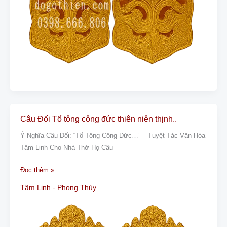
Câu Đối Tổ tông công đức thiên niên thịnh..
Câu
Đối
Ý Nghĩa Câu Đối: “Tổ Tông Công Đức…” – Tuyệt Tác Văn Hóa
Tổ
Tâm Linh Cho Nhà Thờ Họ Câu
tông
công
Đọc thêm »
đức
Tâm Linh - Phong Thủy
thiên
niên
thịnh..