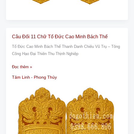
Câu Đối 11 Chữ Tổ Đức Cao Minh Bách Thế
Câu
Đối
Tổ Đức Cao Minh Bách Thế Thanh Danh Chiêu Vũ Trụ – Tông
11
Công Hạo Đại Thiên Thu Thịnh Nghiệp
Chữ
Tổ
Đọc thêm »
Đức
Tâm Linh - Phong Thủy
Cao
Minh
Bách
Thế