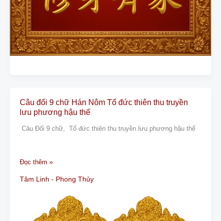
Câu đối 9 chữ Hán Nôm Tổ đức thiên thu truyền
Câu
lưu phương hậu thế
đối
9
Câu Đối 9 chữ, Tổ đức thiên thu truyền lưu phương hậu thế
chữ
Hán
Đọc thêm »
Nôm
Tổ
Tâm Linh - Phong Thủy
đức
thiên
thu