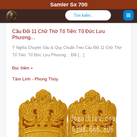
Nhảy
Samler Sx 700
Tâm Linh – Phong Thủy
tới
Tìm
Trang chủ
Tâm Linh – Phong Thủy
kiếm:
nội
dung
Câu Đối 11 Chữ Thờ Tổ Tiên: Tổ Đức Lưu
Câu
Phương…
Đối
11
Ý Nghĩa Chuyên Sâu & Quy Chuẩn Treo Câu Đối 11 Chữ Thờ
Chữ
Tổ Tiên: Tổ Đức Lưu Phương… Đối […]
Thờ
Đọc thêm »
Tổ
Tiên:
Tâm Linh - Phong Thủy
Tổ
Đức
Lưu
Phương…