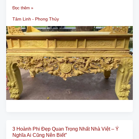
Làm
Đọc thêm »
Bàn
Tâm Linh - Phong Thủy
Thờ
Gỗ
Mít?
3 Hoành Phi Đẹp Quan Trọng Nhất Nhà Việt – Ý
3
Nghĩa Ai Cũng Nên Biết”
Hoành