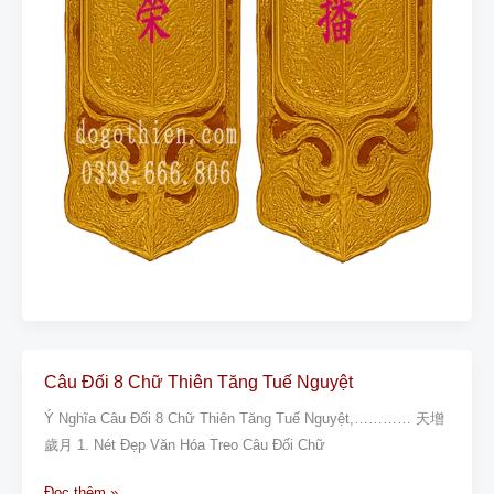
Câu Đối 8 Chữ Thiên Tăng Tuế Nguyệt
Câu
Đối
Ý Nghĩa Câu Đối 8 Chữ Thiên Tăng Tuế Nguyệt,………… 天增
8
歲月 1. Nét Đẹp Văn Hóa Treo Câu Đối Chữ
Chữ
Thiên
Đọc thêm »