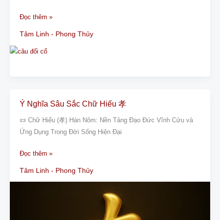
Cổ
Đọc thêm »
Nhân
Nghĩa
Tâm Linh - Phong Thủy
Lễ
Trí
Đức,
Trạch
Lưu
Thế
Ý Nghĩa Sâu Sắc Chữ Hiếu 孝
Ý
Viễn
Nghĩa
📜 Chữ Hiếu (孝) Hán Nôm: Nền Tảng Đạo Đức Vĩnh Cửu và
Sâu
Ứng Dụng Trong Đời Sống Hiện Đại
Sắc
Chữ
Đọc thêm »
Hiếu
Tâm Linh - Phong Thủy
孝