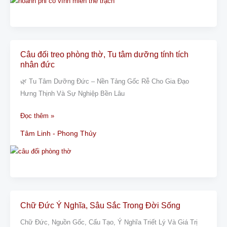
Người
Việt
Câu đối treo phòng thờ, Tu tâm dưỡng tính tích
Câu
nhân đức
đối
treo
🌿 Tu Tâm Dưỡng Đức – Nền Tảng Gốc Rễ Cho Gia Đạo
phòng
Hưng Thịnh Và Sự Nghiệp Bền Lâu
thờ,
Đọc thêm »
Tu
tâm
Tâm Linh - Phong Thủy
dưỡng
tính
tích
nhân
đức
Chữ Đức Ý Nghĩa, Sâu Sắc Trong Đời Sống
Chữ
Đức
Chữ Đức, Nguồn Gốc, Cấu Tạo, Ý Nghĩa Triết Lý Và Giá Trị