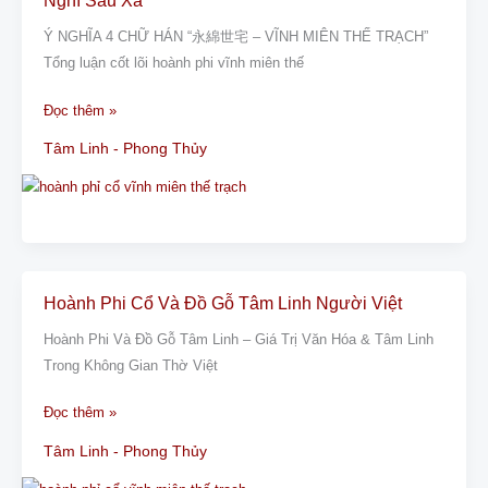
Nghĩ Sâu Xa
Phi
Vĩnh
Ý NGHĨA 4 CHỮ HÁN “永綿世宅 – VĨNH MIÊN THẾ TRẠCH”
Miên
Tổng luận cốt lõi hoành phi vĩnh miên thế
Thế
Đọc thêm »
Trạch
(
Tâm Linh - Phong Thủy
永
綿
世
宅
)
Ý
Hoành Phi Cổ Và Đồ Gỗ Tâm Linh Người Việt
Hoành
Nghĩ
Phi
Hoành Phi Và Đồ Gỗ Tâm Linh – Giá Trị Văn Hóa & Tâm Linh
Sâu
Cổ
Trong Không Gian Thờ Việt
Xa
Và
Đồ
Đọc thêm »
Gỗ
Tâm Linh - Phong Thủy
Tâm
Linh