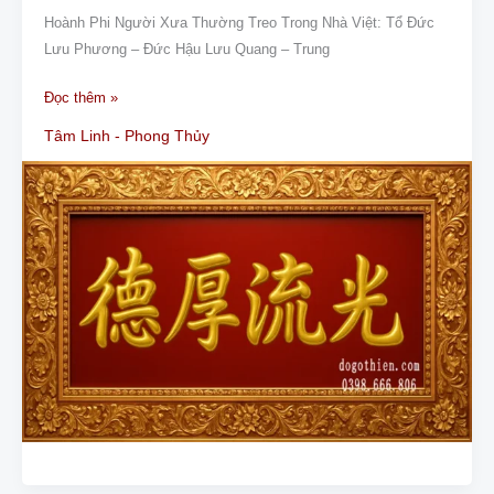
Phi
Hoành Phi Người Xưa Thường Treo Trong Nhà Việt: Tổ Đức
Đẹp
Lưu Phương – Đức Hậu Lưu Quang – Trung
Quan
Đọc thêm »
Trọng
Nhất
Tâm Linh - Phong Thủy
Nhà
Việt
–
Ý
Nghĩa
Ai
Cũng
Nên
Biết”