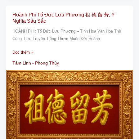
Hoành Phi Tổ Đức Lưu Phương 祖 德 留 芳, Ý
Hoành
Nghĩa Sâu Sắc
Phi
Tổ
HOÀNH PHI: Tổ Đức Lưu Phương – Tinh Hoa Văn Hóa Thờ
Đức
Cúng, Lưu Truyền Tiếng Thơm Muôn Đời Hoành
Lưu
Đọc thêm »
Phương
祖
Tâm Linh - Phong Thủy
德
留
芳,
Ý
Nghĩa
Sâu
Sắc