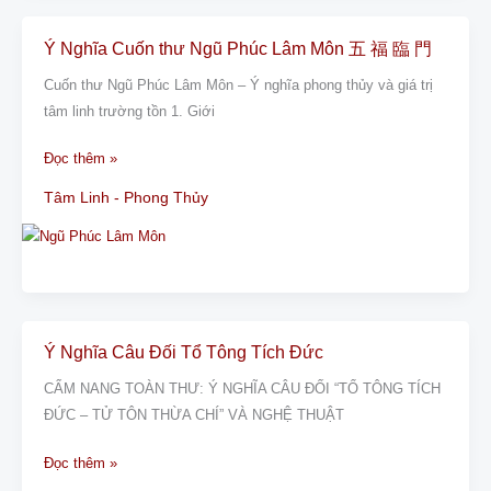
ý
nghĩa
Ý Nghĩa Cuốn thư Ngũ Phúc Lâm Môn 五 福 臨 門
Ý
Nghĩa
Cuốn thư Ngũ Phúc Lâm Môn – Ý nghĩa phong thủy và giá trị
Cuốn
tâm linh trường tồn 1. Giới
thư
Ngũ
Đọc thêm »
Phúc
Tâm Linh - Phong Thủy
Lâm
Môn
五
福
臨
門
Ý Nghĩa Câu Đối Tổ Tông Tích Đức
Ý
Nghĩa
CẨM NANG TOÀN THƯ: Ý NGHĨA CÂU ĐỐI “TỔ TÔNG TÍCH
Câu
ĐỨC – TỬ TÔN THỪA CHÍ” VÀ NGHỆ THUẬT
Đối
Tổ
Đọc thêm »
Tông